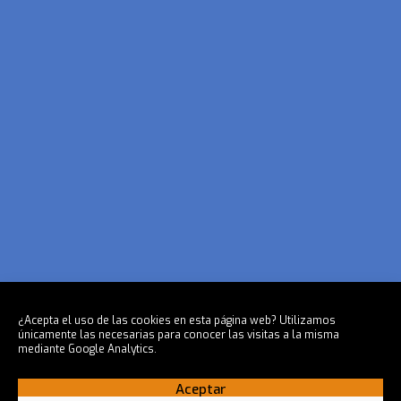
¿Acepta el uso de las cookies en esta página web? Utilizamos
únicamente las necesarias para conocer las visitas a la misma
mediante Google Analytics.
Aceptar
Chicharra FIS © 2025